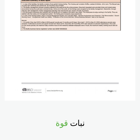
نبات
قوة