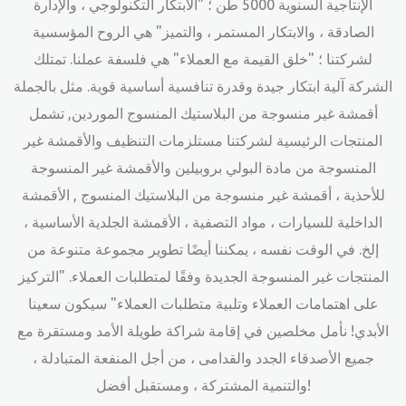
الإنتاجية السنوية 5000 طن ؛ "الابتكار التكنولوجي ، والإدارة
الصادقة ، والابتكار المستمر ، والتميز" هي الروح المؤسسية
لشركتنا ؛ "خلق القيمة مع العملاء" هي فلسفة عملنا. تمتلك
الشركة آلية ابتكار جيدة وقدرة تنافسية أساسية قوية. مثل
بالجملة
أقمشة غير منسوجة من البلاستيك المنسوج الموردين
, تشمل
المنتجات الرئيسية لشركتنا مستلزمات التنظيف والأقمشة غير
المنسوجة من مادة البولي بروبيلين والأقمشة غير المنسوجة
للأحذية ، أقمشة غير منسوجة من البلاستيك المنسوج , الأقمشة
الداخلية للسيارات ، مواد التصفية ، الأقمشة الجلدية الأساسية ،
إلخ. في الوقت نفسه ، يمكننا أيضًا تطوير مجموعة متنوعة من
المنتجات غير المنسوجة الجديدة وفقًا لمتطلبات العملاء. "التركيز
على اهتمامات العملاء وتلبية متطلبات العملاء" سيكون سعينا
الأبدي! نأمل مخلصين في إقامة شراكة طويلة الأمد ومستقرة مع
جميع الأصدقاء الجدد والقدامى ، من أجل المنفعة المتبادلة ،
والتنمية المشتركة ، ومستقبل أفضل!