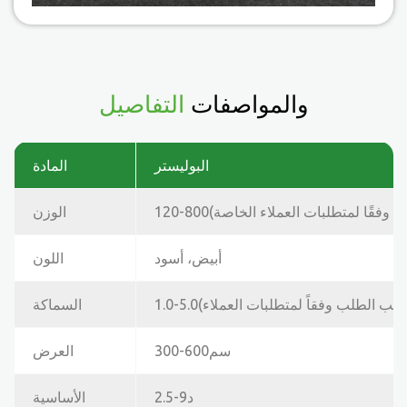
والمواصفات
التفاصيل
البوليستر
المادة
الوزن
أبيض، أسود
اللون
مم (حسب الطلب وفقاً لمتطلبات العملاء)
السماكة
300-600سم
العرض
2.5-9د
الأساسية