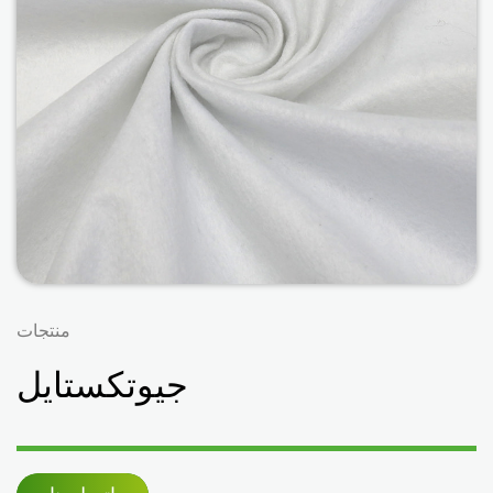
منتجات
جيوتكستايل